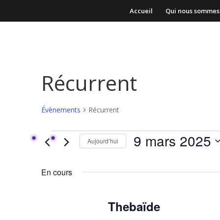
Accueil
Qui nous sommes
Récurrent
Évènements
Récurrent
Évènements
9 mars 2025
Aujourd’hui
for
Sélectionnez
9
une
mars
En cours
date.
2025
Thebaïde