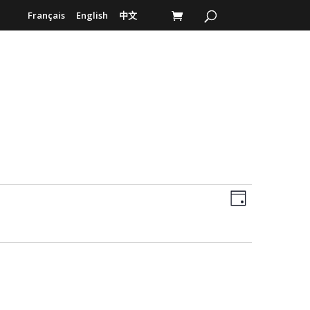
Français
English
中文
Navigatio
Navigatio
de
Jour
par
vues
consultati
Évènemen