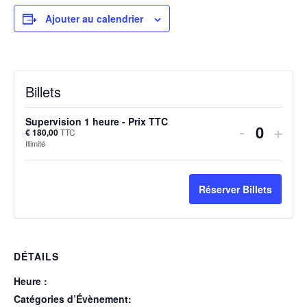
Ajouter au calendrier
Billets
Supervision 1 heure - Prix TTC
Diminuer
Aug
-
+
€
180,00
TTC
Quanti
Illimité
la
la
quantité
quan
Réserver Billets
de
de
billets
bille
pour
pour
DÉTAILS
Supervis
Supe
Heure :
1
1
Catégories d’Évènement: