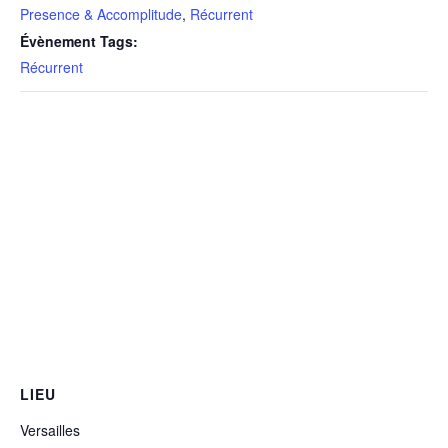
Presence & Accomplitude
,
Récurrent
heure
heur
Évènement Tags:
-
-
Récurrent
Prix
Prix
TTC
TTC
LIEU
Versailles